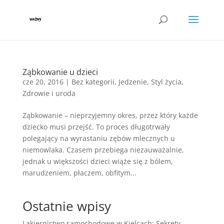
Ząbkowanie u dzieci
cze 20, 2016
|
Bez kategorii
,
Jedzenie
,
Styl życia
,
Zdrowie i uroda
Ząbkowanie – nieprzyjemny okres, przez który każde
dziecko musi przejść. To proces długotrwały
polegający na wyrastaniu zębów mlecznych u
niemowlaka. Czasem przebiega niezauważalnie,
jednak u większości dzieci wiąże się z bólem,
marudzeniem, płaczem, obfitym...
Ostatnie wpisy
Lakiernictwo samochodowe w Kielcach: Sekrety