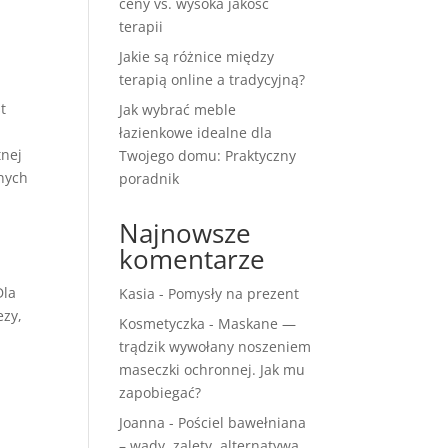
ceny vs. wysoka jakość
terapii
Jakie są różnice między
terapią online a tradycyjną?
t
Jak wybrać meble
d
łazienkowe idealne dla
tnej
Twojego domu: Praktyczny
znych
poradnik
Najnowsze
komentarze
Dla
Kasia
-
Pomysły na prezent
ezy,
Kosmetyczka
-
Maskane —
trądzik wywołany noszeniem
maseczki ochronnej. Jak mu
zapobiegać?
Joanna
-
Pościel bawełniana
– wady, zalety, alternatywa