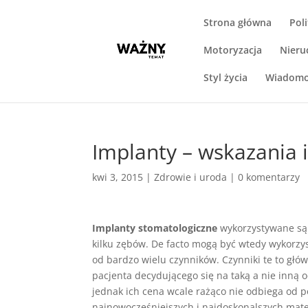
Strona główna
Pol
Motoryzacja
Nieru
Styl życia
Wiadomo
Implanty – wskazania 
kwi 3, 2015
|
Zdrowie i uroda
|
0 komentarzy
Implanty stomatologiczne
wykorzystywane są
kilku zębów. De facto mogą być wtedy wykorzys
od bardzo wielu czynników. Czynniki te to głó
pacjenta decydującego się na taką a nie inną 
jednak ich cena wcale rażąco nie odbiega od 
najnowocześniejszych i najdoskonalszych mate