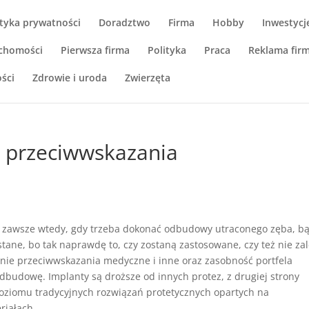
ityka prywatności
Doradztwo
Firma
Hobby
Inwestycj
chomości
Pierwsza firma
Polityka
Praca
Reklama fir
ści
Zdrowie i uroda
Zwierzęta
i przeciwwskazania
 zawsze wtedy, gdy trzeba dokonać odbudowy utraconego zęba, b
tane, bo tak naprawdę to, czy zostaną zastosowane, czy też nie za
wnie przeciwwskazania medyczne i inne oraz zasobność portfela
odbudowę. Implanty są droższe od innych protez, z drugiej strony
poziomu tradycyjnych rozwiązań protetycznych opartych na
riałach.