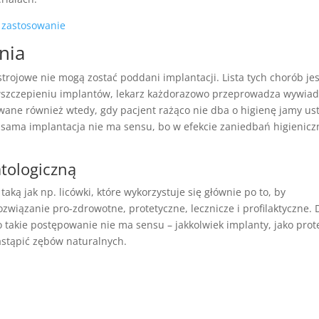
nia
rojowe nie mogą zostać poddani implantacji. Lista tych chorób jes
 wszczepieniu implantów, lekarz każdorazowo przeprowadza wywia
ane również wtedy, gdy pacjent rażąco nie dba o higienę jamy us
 i sama implantacja nie ma sensu, bo w efekcie zaniedbań higienic
atologiczną
aką jak np. licówki, które wykorzystuje się głównie po to, by
ozwiązanie pro-zdrowotne, protetyczne, lecznicze i profilaktyczne. 
o takie postępowanie nie ma sensu – jakkolwiek implanty, jako prot
zastąpić zębów naturalnych.