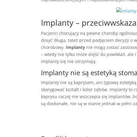
Implanty – przeciwwskaza
Pacjenci chorujący na pewne choroby ogólnoust
dosyć długa, toteż przed podjęciem decyzji o
chorobowy.
Implanty
nie mogą zostać zastosow
– wtedy nie tylko może dojść do powikłań, ale
implanty się nie utrzymają.
Implanty nie są estetyką stom
Implanty nie są kaprysem, ani typową estetyką t
skorygować kształt i kolor zębów. Implanty to r
kaprysu raczej nie wszczepia się implantów, b
są doskonałe, nie są w stanie jednak w pełni 