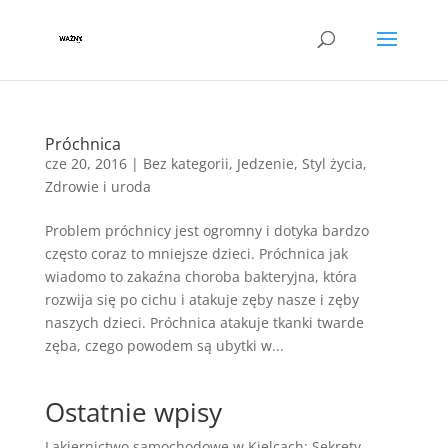
Próchnica
cze 20, 2016
|
Bez kategorii
,
Jedzenie
,
Styl życia
,
Zdrowie i uroda
Problem próchnicy jest ogromny i dotyka bardzo
często coraz to mniejsze dzieci. Próchnica jak
wiadomo to zakaźna choroba bakteryjna, która
rozwija się po cichu i atakuje zęby nasze i zęby
naszych dzieci. Próchnica atakuje tkanki twarde
zęba, czego powodem są ubytki w...
Ostatnie wpisy
Lakiernictwo samochodowe w Kielcach: Sekrety