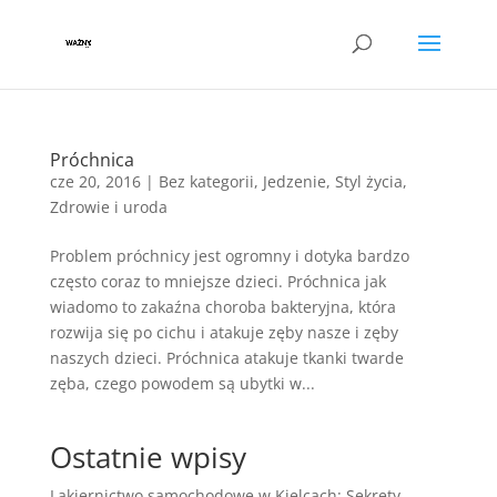
Próchnica
cze 20, 2016
|
Bez kategorii
,
Jedzenie
,
Styl życia
,
Zdrowie i uroda
Problem próchnicy jest ogromny i dotyka bardzo
często coraz to mniejsze dzieci. Próchnica jak
wiadomo to zakaźna choroba bakteryjna, która
rozwija się po cichu i atakuje zęby nasze i zęby
naszych dzieci. Próchnica atakuje tkanki twarde
zęba, czego powodem są ubytki w...
Ostatnie wpisy
Lakiernictwo samochodowe w Kielcach: Sekrety