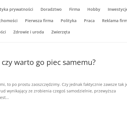
ityka prywatności
Doradztwo
Firma
Hobby
Inwestycj
chomości
Pierwsza firma
Polityka
Praca
Reklama fir
ści
Zdrowie i uroda
Zwierzęta
, czy warto go piec samemu?
i, to po prostu zaoszczędzimy. Czy jednak faktycznie zawsze tak j
ud wynikający ze zrobienia czegoś samodzielnie, przewyższa
st...