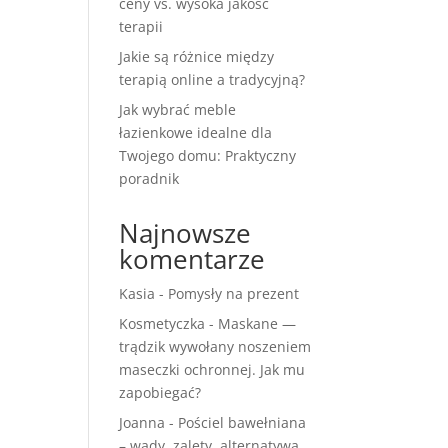
ceny vs. wysoka jakość
terapii
Jakie są różnice między
terapią online a tradycyjną?
Jak wybrać meble
łazienkowe idealne dla
Twojego domu: Praktyczny
poradnik
Najnowsze
komentarze
Kasia
-
Pomysły na prezent
Kosmetyczka
-
Maskane —
trądzik wywołany noszeniem
maseczki ochronnej. Jak mu
zapobiegać?
Joanna
-
Pościel bawełniana
– wady, zalety, alternatywa