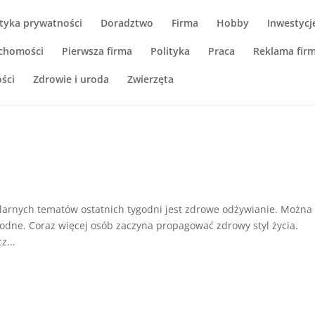
ityka prywatności
Doradztwo
Firma
Hobby
Inwestycj
chomości
Pierwsza firma
Polityka
Praca
Reklama fir
ści
Zdrowie i uroda
Zwierzęta
larnych tematów ostatnich tygodni jest zdrowe odżywianie. Można
odne. Coraz więcej osób zaczyna propagować zdrowy styl życia.
z...